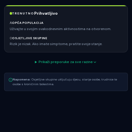
Prihvatljivo
TRENUTNO
OPĆA POPULACIJA
Uživajte u svojim svakodnevnim aktivnostima na otvorenom.
OSJETLJIVE SKUPINE
Rizik je nizak. Ako imate simptome, pratite svoje stanje.
Prikaži preporuke za sve razine
Napomena:
Osjetljive skupine uključuju djecu, starije osobe, trudnice te
osobe s kroničnim bolestima.