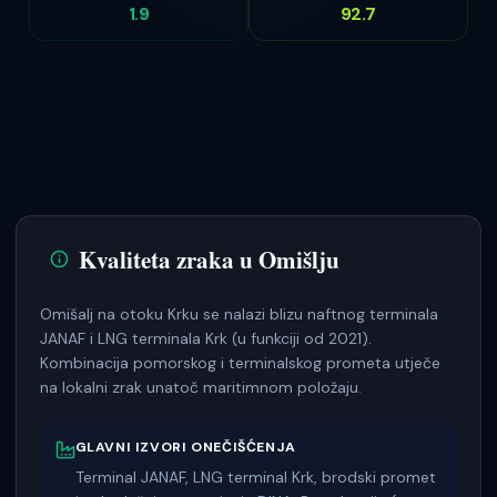
1.9
92.7
Kvaliteta zraka u
Omišlju
Omišalj na otoku Krku se nalazi blizu naftnog terminala
JANAF i LNG terminala Krk (u funkciji od 2021).
Kombinacija pomorskog i terminalskog prometa utječe
na lokalni zrak unatoč maritimnom položaju.
GLAVNI IZVORI ONEČIŠĆENJA
Terminal JANAF, LNG terminal Krk, brodski promet