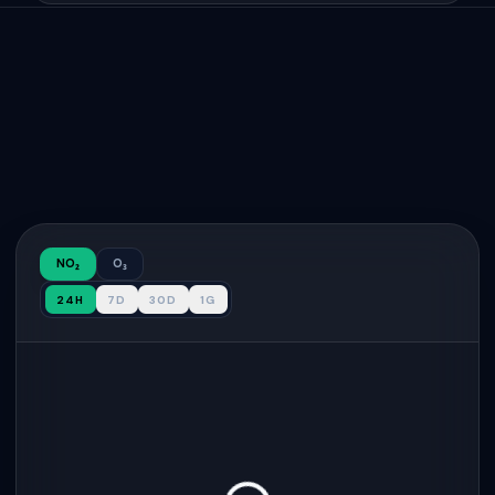
NO₂
O₃
24H
7D
30D
1G