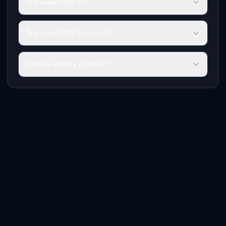
Što znači PM2.5?
Što znači EAQI razina 3?
Odakle dolaze podaci?