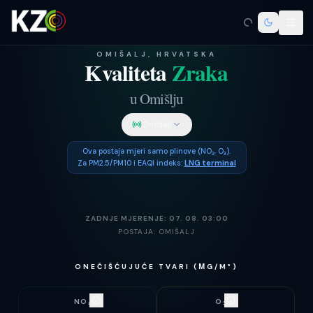
OMIŠALJ
, HRVATSKA
Kvaliteta
Zraka
u
Omišlju
Omišalj
Ova postaja mjeri samo plinove (
NO₂, O₃
).
Za PM2.5/PM10 i EAQI indeks:
LNG terminal
ZADNJE MJERENJE:
07. 08. 03:00
POSTAJA:
OMIŠALJ
ONEČIŠĆUJUĆE TVARI (ΜG/M³)
NO₂
O₃