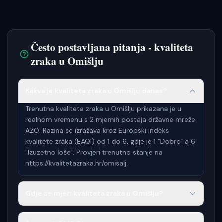
Često postavljana pitanja - kvaliteta
zraka u
Omišlju
Kakva je kvaliteta zraka u Omišlju danas?
Trenutna kvaliteta zraka u Omišlju prikazana je u
realnom vremenu s 2 mjernih postaja državne mreže
AZO. Razina se izražava kroz Europski indeks
kvalitete zraka (EAQI) od 1 do 6, gdje je 1 "Dobro" a 6
"Izuzetno loše". Provjeri trenutno stanje na
https://kvalitetazraka.hr/omisalj.
Gdje se mjeri kvaliteta zraka u Omišlju?