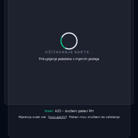
UČITAVANJE KARTE...
Prikupljanje podataka s mjernih postaja
Izvor:
AZO - službeni podaci RH
Mjerenja svaki sat · (
iszz.azo.hr
) · Podaci nisu službeni do validacije