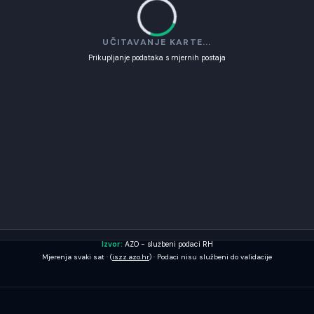
UČITAVANJE KARTE...
Prikupljanje podataka s mjernih postaja
Izvor:
AZO - službeni podaci RH
Mjerenja svaki sat · (
iszz.azo.hr
) · Podaci nisu službeni do validacije