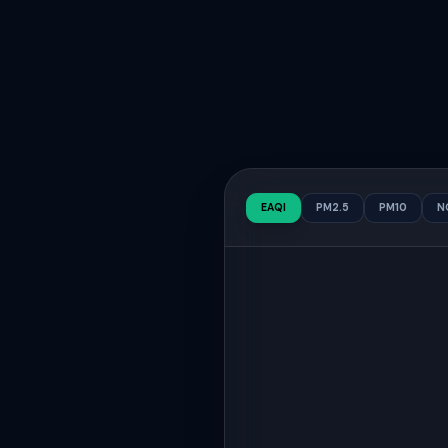
EAQI
PM2.5
PM10
N