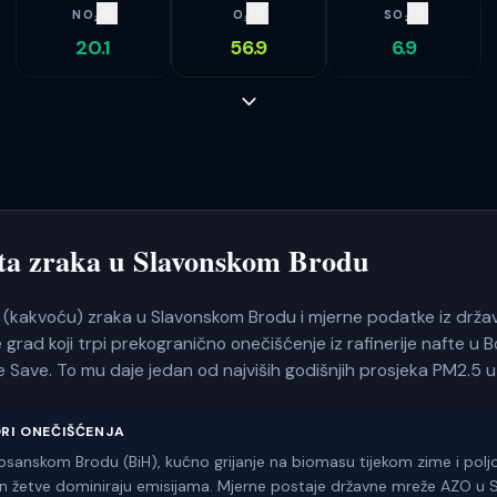
NO₂
O₃
SO₂
20.1
56.9
6.9
eta zraka u
Slavonskom Brodu
tu (kakvoću) zraka u Slavonskom Brodu i mjerne podatke iz drž
e grad koji trpi prekogranično onečišćenje iz rafinerije nafte 
eke Save. To mu daje jedan od najviših godišnjih prosjeka PM2.5 u
ORI ONEČIŠĆENJA
Bosanskom Brodu (BiH), kućno grijanje na biomasu tijekom zime i polj
on žetve dominiraju emisijama. Mjerne postaje državne mreže AZO u