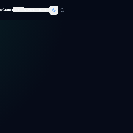
re
Članci
Više
Slavonski Brod