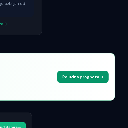
je ozbiljan od
za
Peludna prognoza →
elud danas