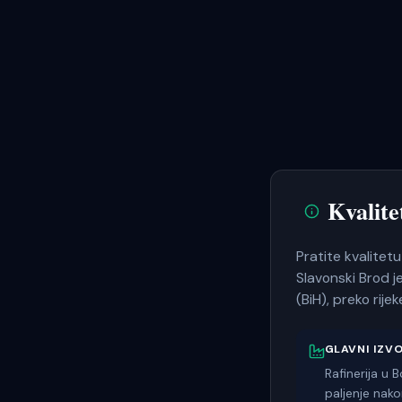
Kvalit
Pratite kvalite
Slavonski Brod j
(BiH), preko rij
GLAVNI IZV
Rafinerija u 
paljenje nak