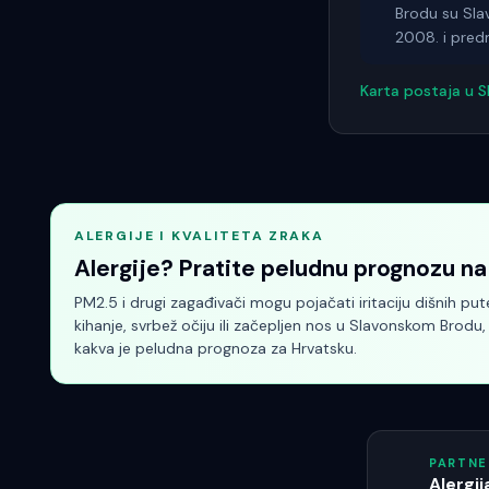
Brodu su Slav
2008. i predm
Karta postaja u
S
ALERGIJE I KVALITETA ZRAKA
Alergije? Pratite peludnu prognozu na 
PM2.5 i drugi zagađivači mogu pojačati iritaciju dišnih pu
kihanje, svrbež očiju ili začepljen nos
u Slavonskom Brodu
kakva je peludna prognoza za Hrvatsku.
PARTNE
Alergij