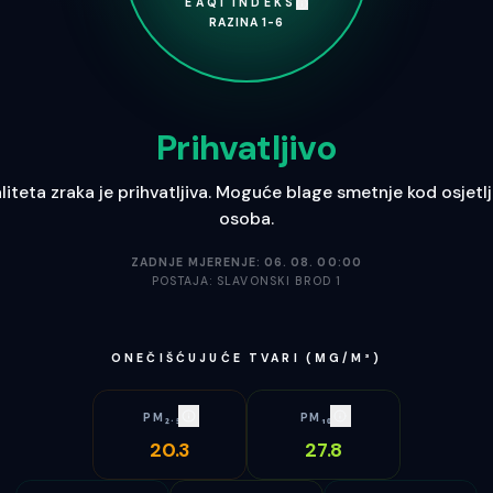
EAQI INDEKS
RAZINA 1-6
Prihvatljivo
liteta zraka je prihvatljiva. Moguće blage smetnje kod osjetlj
osoba.
ZADNJE MJERENJE:
06. 08. 00:00
POSTAJA:
SLAVONSKI BROD 1
ONEČIŠĆUJUĆE TVARI (ΜG/M³)
PM₂.₅
PM₁₀
20.3
27.8