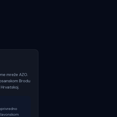
avne mreže AZO.
u Bosanskom Brodu
 Hrvatskoj.
oprivredno
 Slavonskom