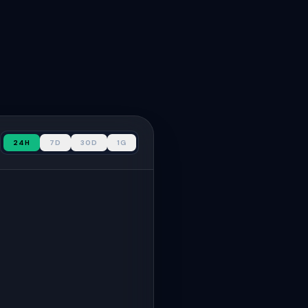
24H
7D
30D
1G