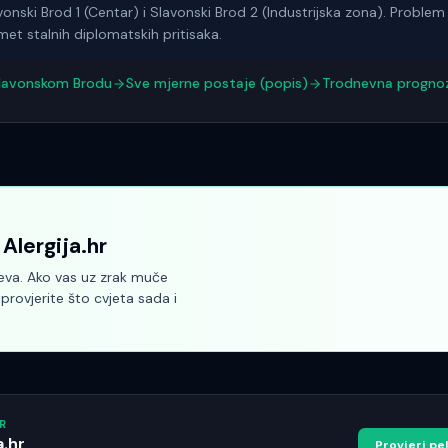
onski Brod 1 (Centar) i Slavonski Brod 2 (Industrijska zona). Problem 
et stalnih diplomatskih pritisaka.
lavonskom Brodu
Sve mjerne postaje (popis)
Trodnevna progno
Alergija.hr
teva. Ako vas uz zrak muče
, provjerite što cvjeta sada i
R
a.hr
Provjeri p