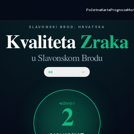
Početna
Karta
Prognoza
Mo
SLAVONSKI BROD
, HRVATSKA
Kvaliteta
Zraka
u
Slavonskom Brodu
Slavonski Brod 1
2
UŽIVO