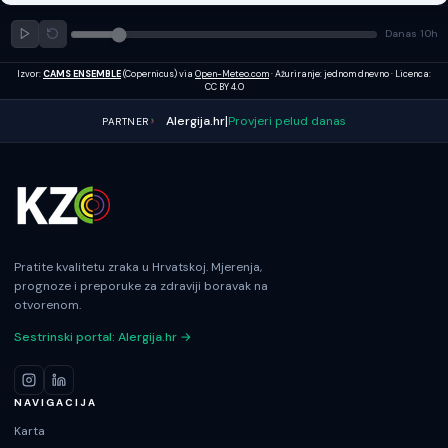
Danas
10
h
Izvor:
CAMS ENSEMBLE
(Copernicus) via
Open-Meteo.com
· Ažuriranje: jednom dnevno · Licenca:
CC BY 4.0
|
Alergija.hr
Provjeri pelud danas
PARTNER
Pratite kvalitetu zraka u Hrvatskoj. Mjerenja,
prognoze i preporuke za zdraviji boravak na
otvorenom.
Sestrinski portal: Alergija.hr →
NAVIGACIJA
Karta