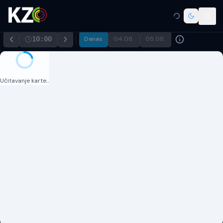
10
:00
Danas
04.08.
05.08.
Učitavanje karte...