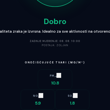
Dobro
aliteta zraka je izvrsna. Idealno za sve aktivnosti na otvoren
ZADNJE MJERENJE:
08. 08. 10:00
POSTAJA:
ZOLJAN
ONEČIŠĆUJUĆE TVARI (ΜG/M³)
PM₁₀
10.8
NO₂
SO₂
5.9
1.8