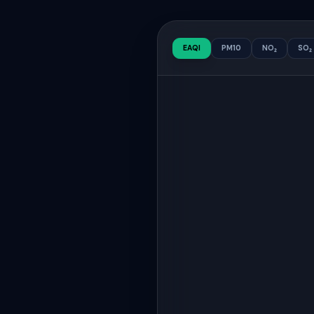
EAQI
PM10
NO₂
SO₂