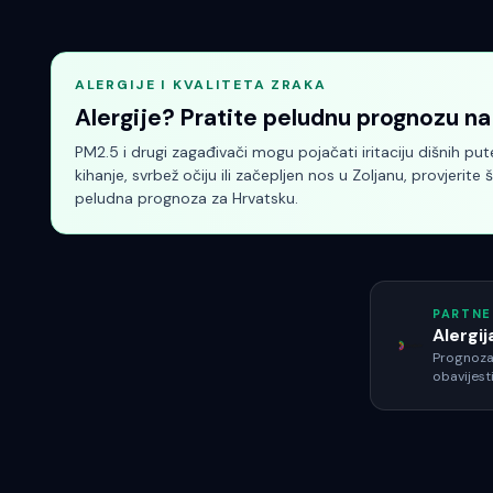
ALERGIJE I KVALITETA ZRAKA
Alergije? Pratite peludnu prognozu na 
PM2.5 i drugi zagađivači mogu pojačati iritaciju dišnih pu
kihanje, svrbež očiju ili začepljen nos
u Zoljanu
, provjerite 
peludna prognoza za Hrvatsku.
PARTNE
Alergij
Prognoza 
obavijesti