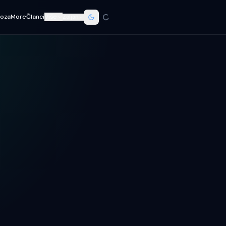
oza
More
Članci
Više
Zoljan