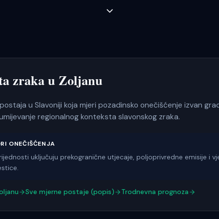
eta zraka u
Zoljanu
 postaja u Slavoniji koja mjeri pozadinsko onečišćenje izvan gra
zumijevanje regionalnog konteksta slavonskog zraka.
ORI ONEČIŠĆENJA
ijednosti uključuju prekogranične utjecaje, poljoprivredne emisije i v
stice.
oljanu
Sve mjerne postaje (popis)
Trodnevna prognoza