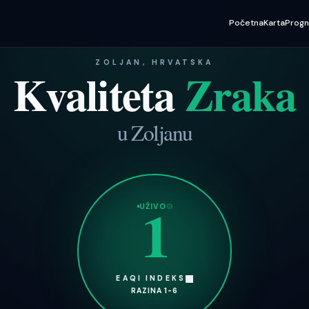
Početna
Karta
Progn
ZOLJAN
, HRVATSKA
Kvaliteta
Zraka
u
Zoljanu
1
UŽIVO
EAQI INDEKS
RAZINA 1-6