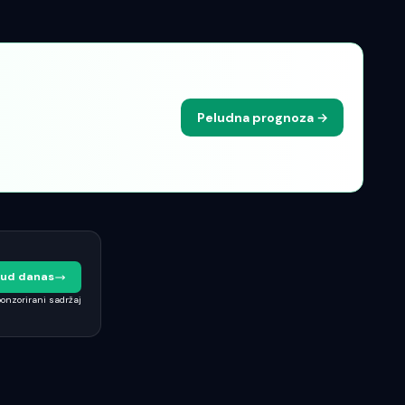
Peludna prognoza →
elud danas
onzorirani sadržaj