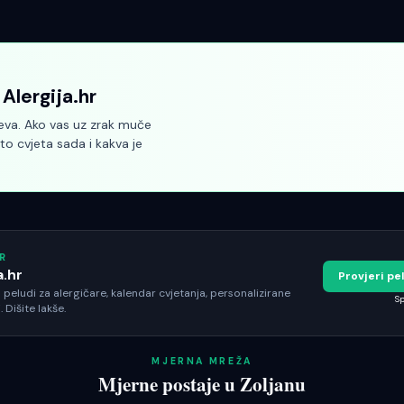
Alergija.hr
teva. Ako vas uz zrak muče
što cvjeta sada i kakva je
R
a.hr
Provjeri p
peludi za alergičare, kalendar cvjetanja, personalizirane
Sp
. Dišite lakše.
MJERNA MREŽA
Mjerne postaje u
Zoljanu