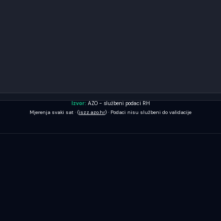
Izvor:
AZO - službeni podaci RH
Mjerenja svaki sat · (
iszz.azo.hr
) · Podaci nisu službeni do validacije