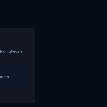
dskih utjecaja.
jetrom