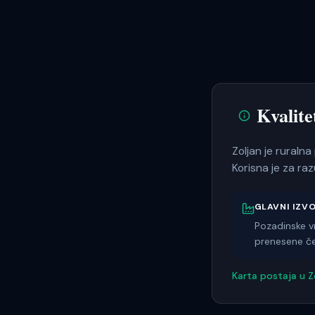
Kvalit
Zoljan je ruralna
Korisna je za ra
GLAVNI IZV
Pozadinske vr
prenesene če
Karta postaja u
Z