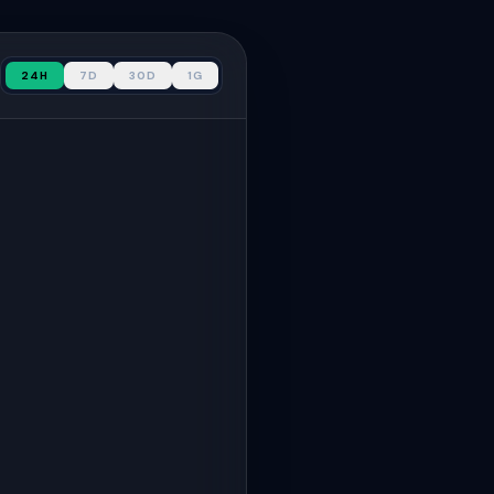
24H
7D
30D
1G