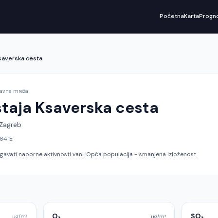
Početna
Karta
Progn
saverska cesta
žavna mreža
staja
Ksaverska cesta
Zagreb
784
°E
egavati naporne aktivnosti vani. Opća populacija - smanjena izloženost.
O₃
SO₂
µg/m³
µg/m³