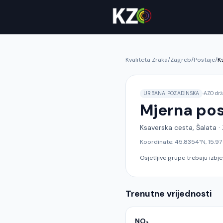
Kvaliteta Zraka
/
Zagreb
/
Postaje
/
K
URBANA POZADINSKA
·
AZO dr
Mjerna po
Ksaverska cesta, Šalata
·
Koordinate:
45.8354
°N,
15.9
Osjetljive grupe trebaju izbj
Trenutne vrijednosti
NO₂