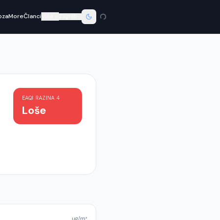
oza
More
Članci
Više
Zagreb
EAQI RAZINA
4
Loše
µg/m³