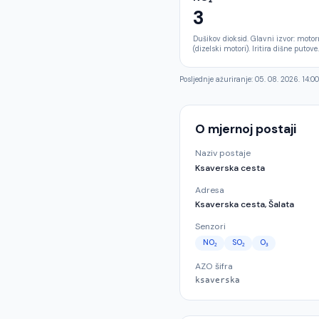
3
Dušikov dioksid. Glavni izvor: moto
(dizelski motori). Iritira dišne putove.
Posljednje ažuriranje:
05. 08. 2026. 14:00
O mjernoj postaji
Naziv postaje
Ksaverska cesta
Adresa
Ksaverska cesta, Šalata
Senzori
NO₂
SO₂
O₃
AZO šifra
ksaverska