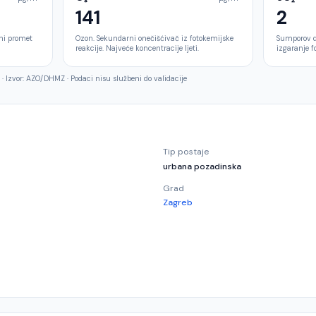
141
2
rni promet
Ozon. Sekundarni onečišćivač iz fotokemijske
Sumporov di
reakcije. Najveće koncentracije ljeti.
izgaranje fo
·
Izvor:
AZO/DHMZ
·
Podaci nisu službeni do validacije
Tip postaje
urbana pozadinska
Grad
Zagreb