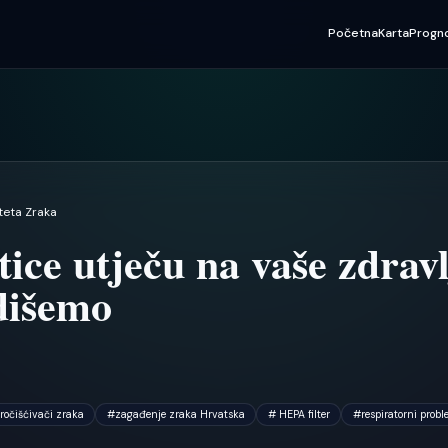
Početna
Karta
Progn
teta Zraka
ce utječu na vaše zdravl
dišemo
ročišćivači zraka
#
zagađenje zraka Hrvatska
#
HEPA filter
#
respiratorni probl