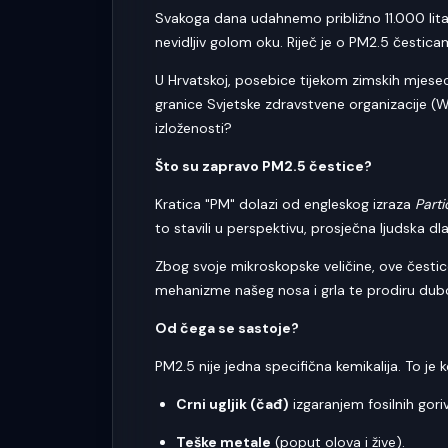
Svakoga dana udahnemo približno 11.000 litar
nevidljiv golom oku. Riječ je o PM2.5 česti
U Hrvatskoj, posebice tijekom zimskih mjese
granice Svjetske zdravstvene organizacije (WH
izloženosti?
Što su zapravo PM2.5 čestice?
Kratica "PM" dolazi od engleskog izraza
Parti
to stavili u perspektivu, prosječna ljudska 
Zbog svoje mikroskopske veličine, ove česti
mehanizme našeg nosa i grla te prodiru dubok
Od čega se sastoje?
PM2.5 nije jedna specifična kemikalija. To je
Crni ugljik (čađ)
izgaranjem fosilnih gori
Teške metale
(poput olova i žive).