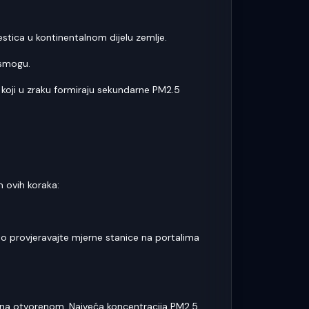
estica u kontinentalnom dijelu zemlje.
 smogu.
a koji u zraku formiraju sekundarne PM2.5
 ovih koraka:
ito provjeravajte mjerne stanice na portalima
ad na otvorenom. Najveća koncentracija PM2.5