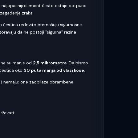
a, najopasniji element često ostaje potpuno
 zagađenje zraka.
ih čestica redovito premašuju sigurnosne
zoravaju da ne postoji "sigurna" razina
 one su manje od
2,5 mikrometra
. Da bismo
 čestica oko
30 puta manja od vlasi kose
.
ine) nemaju: one zaobilaze obrambene
ržavati: