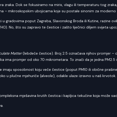
a zraka. Dok se fokusiramo na miris, vlagu ili temperaturu tog zrak
cama – mikroskopskim ubojicama koje su postale sinonim za moderno
ci u gradovima poput Zagreba, Slavonskog Broda ili Kutine, razine ov
O). No, što su zapravo te čestice i zašto liječnici diljem svijeta upo
culate Matter
(lebdeće čestice). Broj 2.5 označava njihov promjer –
dlaka ima promjer od oko 70 mikrometara. To znači da je jedna PM2.5
ce imaju sposobnost koju veće čestice (poput PM10 ili obične praš
o u plućne mjehuriće (alveole), odakle ulaze izravno u naš krvotok.
 kompleksna mješavina krutih čestica i kapljica tekućine koja može sad
va.