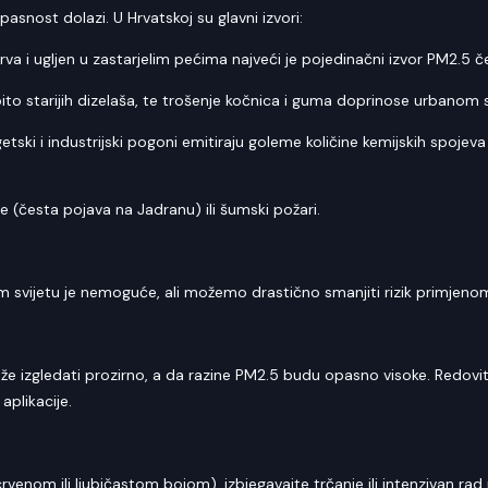
asnost dolazi. U Hrvatskoj su glavni izvori:
rva i ugljen u zastarjelim pećima najveći je pojedinačni izvor PM2.5 č
ito starijih dizelaša, te trošenje kočnica i guma doprinose urbanom
getski i industrijski pogoni emitiraju goleme količine kemijskih spojev
re (česta pojava na Jadranu) ili šumski požari.
svijetu je nemoguće, ali možemo drastično smanjiti rizik primjenom
može izgledati prozirno, a da razine PM2.5 budu opasno visoke. Redov
 aplikacije.
venom ili ljubičastom bojom), izbjegavajte trčanje ili intenzivan r