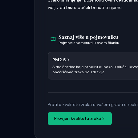
Svako smanjenje izloženosti ovim česticama, k
vidljiv da biste počeli brinuti o njemu.
Saznaj više u pojmovniku
Pojmovi spomenuti u ovom članku
PM2.5
Sitne čestice koje prodiru duboko u pluća i krv
onečišćivač zraka po zdravlje.
Pratite kvalitetu zraka u vašem gradu u re
Provjeri kvalitetu zraka