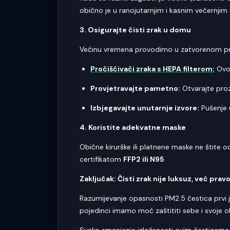
obično je u ranojutarnjim i kasnim večernjim
3. Osigurajte čisti zrak u domu
Većinu vremena provodimo u zatvorenom prost
Pročišćivači zraka s HEPA filterom:
Ovo 
Provjetravajte pametno:
Otvarajte proz
Izbjegavajte unutarnje izvore:
Pušenje u
4. Koristite adekvatne maske
Obične kirurške ili platnene maske ne štite 
certifikatom
FFP2 ili N95
Zaključak: Čisti zrak nije luksuz, već prav
Razumijevanje opasnosti PM2.5 čestica prvi je
pojedinci imamo moć zaštititi sebe i svoje ob