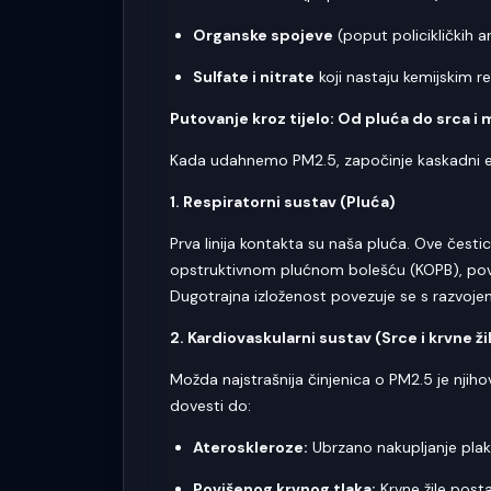
Organske spojeve
(poput policikličkih a
Sulfate i nitrate
koji nastaju kemijskim r
Putovanje kroz tijelo: Od pluća do srca i
Kada udahnemo PM2.5, započinje kaskadni efek
1. Respiratorni sustav (Pluća)
Prva linija kontakta su naša pluća. Ove čest
opstruktivnom plućnom bolešću (KOPB), povi
Dugotrajna izloženost povezuje se s razvojem
2. Kardiovaskularni sustav (Srce i krvne ži
Možda najstrašnija činjenica o PM2.5 je njih
dovesti do:
Ateroskleroze:
Ubrzano nakupljanje plak
Povišenog krvnog tlaka:
Krvne žile posta