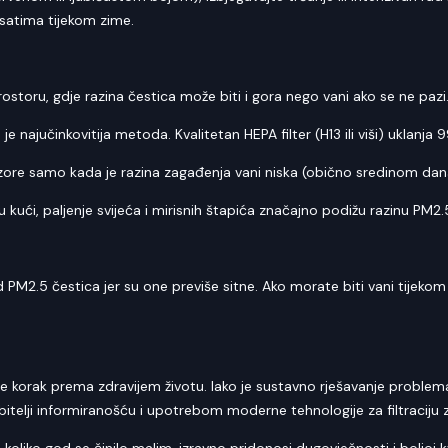
 satima tijekom zime.
oru, gdje razina čestica može biti i gora nego vani ako se ne pazi
je najučinkovitija metoda. Kvalitetan HEPA filter (H13 ili viši) uklanja
ore samo kada je razina zagađenja vani niska (obično sredinom dana
 kući, paljenje svijeća i mirisnih štapića značajno podižu razinu PM2.
od PM2.5 čestica jer su one previše sitne. Ako morate biti vani tijek
o
 korak prema zdravijem životu. Iako je sustavno rješavanje problema 
itelji informiranošću i upotrebom moderne tehnologije za filtraciju 