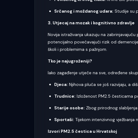
Srčanog i moždanog udara:
Studije su 
3. Utjecaj na mozak i kognitivno zdravlje
Novija istraživanja ukazuju na zabrinjavaju
potencijalno povećavajući rizik od demencij
školi i problemima s pažnjom.
Tko je najugroženiji?
Iako zagađenje utječe na sve, određene skup
Djeca:
Njihova pluća se još razvijaju, a d
Trudnice:
Izloženost PM2.5 česticama p
Starije osobe:
Zbog prirodnog slabljenja
Sportaši:
Tijekom intenzivnog vježbanja 
Izvori PM2.5 čestica u Hrvatskoj