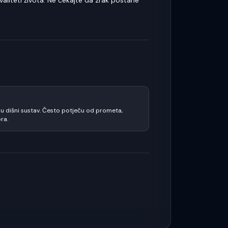
valiteti života. Ne čekajte da zrak postane
 u dišni sustav. Često potječu od prometa,
ra.