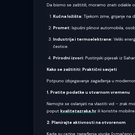
Da bismo se zaštitili, moramo znati odakle op
Kućna ložišta:
Tijekom zime, grijanje na d
Promet:
Ispušni plinovi automobila, osob
Industrija i termoelektrane:
Veliki ener
čestice.
Prirodni izvori:
Pustinjski pijesak iz Saha
Kako se zaštititi: Praktični savjeti
Potpuno izbjegavanje zagađenja u modernom 
1. Pratite podatke u stvarnom vremenu
Nemojte se oslanjati na vlastiti vid – zrak 
poput
kvalitetazraka.hr
ili koristite mobilne
2. Planirajte aktivnosti na otvorenom
Kada su razine zagađenja visoke (označeno cr