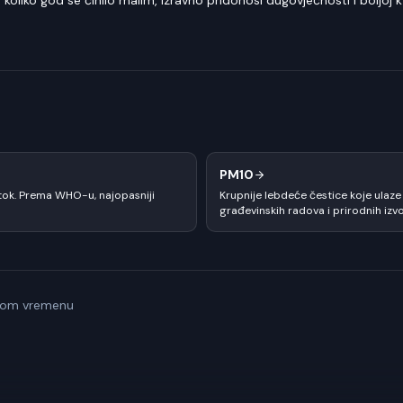
oliko god se činilo malim, izravno pridonosi dugovječnosti i boljoj k
PM10
otok. Prema WHO-u, najopasniji
Krupnije lebdeće čestice koje ulaze
građevinskih radova i prirodnih izvo
alnom vremenu