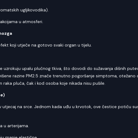
romatskih ugljikovodika).
eakcijama u atmosferi.
 mozga
t koji utječe na gotovo svaki organ u tijelu.
ice uzrokuju upalu plućnog tkiva, što dovodi do sužavanja dišnih put
šene razine PM2.5 znače trenutno pogoršanje simptoma, otežano disa
 raka pluća, čak i kod osoba koje nikada nisu pušile.
le)
ov utjecaj na srce. Jednom kada uđu u krvotok, ove čestice potiču sus
a u arterijama.
ju manje elastične.