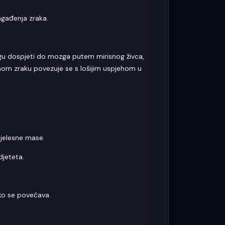
gađenja zraka.
ogu dospjeti do mozga putem mirisnog živca,
enom zraku povezuje se s lošijim uspjehom u
tjelesne mase.
jeteta.
ko se povećava.