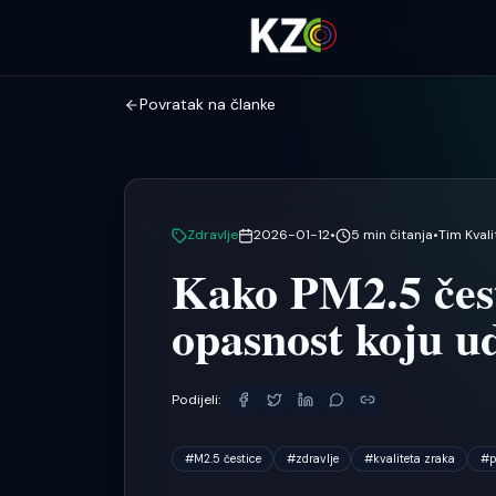
Povratak na članke
Zdravlje
2026-01-12
•
5
min čitanja
•
Tim Kvali
Kako PM2.5 česti
opasnost koju u
Podijeli:
#
M2.5 čestice
#
zdravlje
#
kvaliteta zraka
#
p