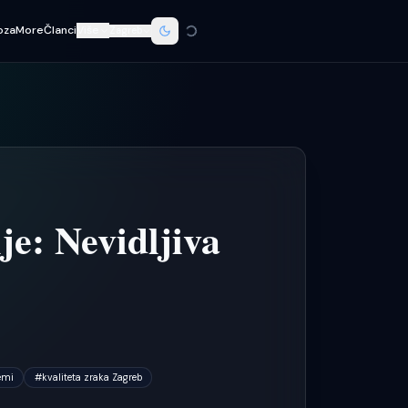
oza
More
Članci
Više
Zagreb
je: Nevidljiva
emi
#
kvaliteta zraka Zagreb