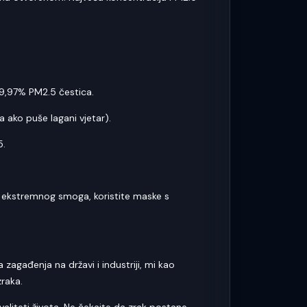
.
 99,97% PM2.5 čestica.
 ako puše lagani vjetar).
5.
om ekstremnog smoga, koristite maske s
zagađenja na državi i industriji, mi kao
zraka.