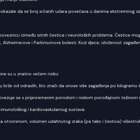
pokazale da se broj srčanih udara povećava u danima ekstremnog za
ću poveznicu između sitnih čestica i neuroloških problema. Čestice m
e, Alzheimerove i Parkinsonove bolesti. Kod djece, izloženost zagađ
ine su u znatno većem riziku:
išu brže od odraslih, što znači da unose više zagađenja po kilogramu 
ovezuje se s prijevremenim porodom i niskom porođajnom težinom d
 imunološkog i kardiovaskularnog sustava.
na otvorenom, volumen udahnutog zraka (pa tako i čestica) višestru