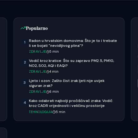
Popularno
Radon u hrvatskim domovima: Što je to i trebate
1
li se bojati "nevidljivog plina"?
ZDRAVLJE
5
min
Vodič kroz kratice: Što su zapravo PM2.5, PM10,
2
NO2, SO2, AQI i EAQI?
ZDRAVLJE
4
min
Ljeto i ozon: Zašto čist zrak ljeti nije uvijek
3
siguran zrak?
ZDRAVLJE
6
min
Kako odabrati najbolji pročišćivač zraka: Vodič
4
kroz CADR vrijednosti i veličinu prostorije
TEHNOLOGIJA
5
min