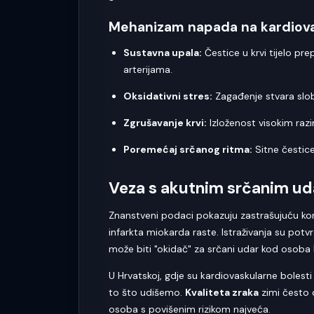
Mehanizam napada na kardiova
Sustavna upala:
Čestice u krvi tijelo pr
arterijama.
Oksidativni stres:
Zagađenje stvara slobo
Zgrušavanje krvi:
Izloženost visokim razi
Poremećaj srčanog ritma:
Sitne čestice
Veza s akutnim srčanim u
Znanstveni podaci pokazuju zastrašujuću kor
infarkta miokarda raste. Istraživanja su potv
može biti "okidač" za srčani udar kod osoba 
U Hrvatskoj, gdje su kardiovaskularne bolest
to što udišemo.
Kvaliteta zraka
zimi često 
osoba s povišenim rizikom najveća.