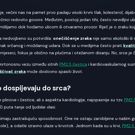
, većini nas na pamet prvo padaju visoki krvni tlak, kolesterol, dijabe
ječnici redovito govore. Međutim, postoji jedan tihi, često nevidljivi u
azmišljamo dok hodamo ulicom ili otvaramo prozor. Riječ je o zraku ko
ća nedvojbeno su potvrdila:
onečišćenje zraka
nije samo ekološki ili
stanak srčanog i moždanog udara. Dok se u medijima često prati
kvali
mjeseci, fokus je obično na plućima i otežanom disanju. No, srce je 
mrtonosnu vezu između sitnih
PM2.5 čestica
i kardiovaskularnog sust
šćivać zraka
može doslovno spasiti život.
o dospijevaju do srca?
plinove i čestice, ali s aspekta kardiologije, najopasnije su tzv.
PM2.5
 puta tanje od ljudske vlasi.
e imaju zastrašujuću sposobnost. One ne ostaju zarobljene u našim 
le), a odatle izravno ulaze u krvotok. Jednom kada su u krvi,
PM2.5 