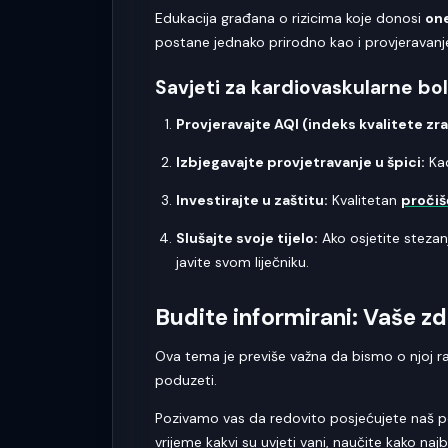
Edukacija građana o rizicima koje donosi
one
postane jednako prirodno kao i provjeravan
Savjeti za kardiovaskularne bol
Provjeravajte AQI (indeks kvalitete zra
Izbjegavajte provjetravanje u špici:
Ka
Investirajte u zaštitu:
Kvalitetan
pročiš
Slušajte svoje tijelo:
Ako osjetite stezan
javite svom liječniku.
Budite informirani: Vaše zd
Ova tema je previše važna da bismo o njoj raz
poduzeti.
Pozivamo vas da redovito posjećujete naš portal
vrijeme kakvi su uvjeti vani, naučite kako najbo