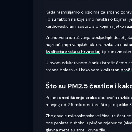
Kada razmišljamo o rizicima za srčano zdravlje
To su faktori na koje smo navikli i o kojima li
kardiovaskularni sustav, a o kojem rijetko r
Znanstvena istraživanja posljednjih desetlje
najznačajnijih vanjskih faktora rizika za na
kvaliteta zraka u Hrvatskoj
tijekom zimskih 
U ovom edukativnom članku istražit ćemo s
srčane bolesnike i kako vam kvalitetan
proči
Što su PM2.5 čestice i kak
Pojam
onečišćenje zraka
obuhvaća različite 
manjeg od 2,5 mikrometara što je otprilike 30
Zbog svoje mikroskopske veličine, te čestic
one prolaze duboko u plućne mjehuriće (alveo
glavna meta su srce i krvne žile.