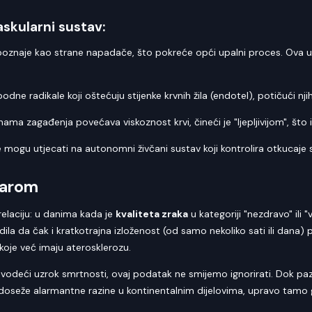
skularni sustav:
epoznaje kao strane napadače, što pokreće opći upalni proces. Ova u
dne radikale koji oštećuju stijenke krvnih žila (endotel), potičući njih
nama zagađenja povećava viskoznost krvi, čineći je "ljepljivijom", št
 mogu utjecati na autonomni živčani sustav koji kontrolira otkucaje 
darom
elaciju: u danima kada je
kvaliteta zraka
u kategoriji "nezdravo" ili 
rdila da čak i kratkotrajna izloženost (od samo nekoliko sati ili dan
koje već imaju aterosklerozu.
i vodeći uzrok smrtnosti, ovaj podatak ne smijemo ignorirati. Dok p
doseže alarmantne razine u kontinentalnim dijelovima, upravo tamo gd