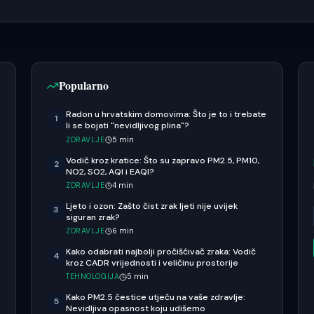
Popularno
Radon u hrvatskim domovima: Što je to i trebate
1
li se bojati "nevidljivog plina"?
ZDRAVLJE
5
min
Vodič kroz kratice: Što su zapravo PM2.5, PM10,
2
NO2, SO2, AQI i EAQI?
ZDRAVLJE
4
min
Ljeto i ozon: Zašto čist zrak ljeti nije uvijek
3
siguran zrak?
ZDRAVLJE
6
min
Kako odabrati najbolji pročišćivač zraka: Vodič
4
kroz CADR vrijednosti i veličinu prostorije
TEHNOLOGIJA
5
min
Kako PM2.5 čestice utječu na vaše zdravlje:
5
Nevidljiva opasnost koju udišemo