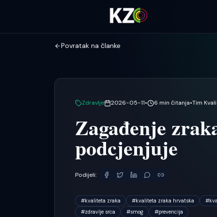
Povratak na članke
Zdravlje
2026-05-11
•
6
min čitanja
•
Tim Kval
Zagađenje zraka 
podcjenjuje
Podijeli:
#
kvaliteta zraka
#
kvaliteta zraka hrvatska
#
kva
#
zdravlje srca
#
smog
#
prevencija