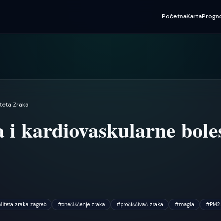
Početna
Karta
Progn
iteta Zraka
i kardiovaskularne boles
liteta zraka zagreb
#
onečišćenje zraka
#
pročišćivać zraka
#
magla
#
PM2