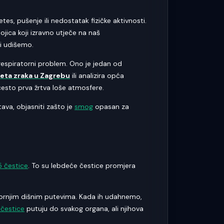
tes, pušenje ili nedostatak fizičke aktivnosti.
bojica koji izravno utječe na naš
ji udišemo.
 respiratorni problem. Ono je jedan od
teta zraka u Zagrebu
ili analizira opća
često prva žrtva loše atmosfere.
ava, objasniti zašto je
smog
opasan za
 čestice
. To su lebdeće čestice promjera
gornjim dišnim putevima. Kada ih udahnemo,
čestice
putuju do svakog organa, ali njihova