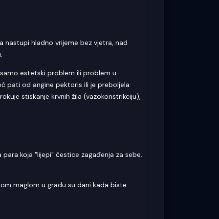
 nastupi hladno vrijeme bez vjetra, nad
.
e samo estetski problem ili problem u
 pati od angine pektoris ili je preboljela
kuje stiskanje krvnih žila (vazokonstrikciju),
para koja "lijepi" čestice zagađenja za sebe.
gustom maglom u gradu su dani kada biste