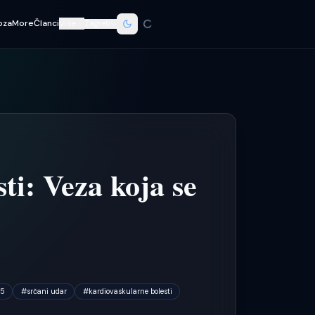
oza
More
Članci
Više
Zagreb
ti: Veza koja se
.5
#
srčani udar
#
kardiovaskularne bolesti