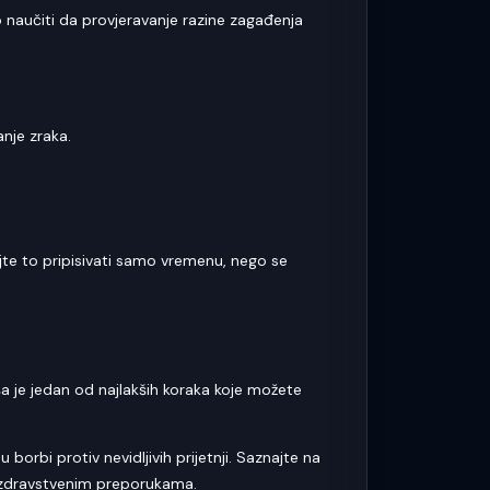
naučiti da provjeravanje razine zagađenja
anje zraka.
te to pripisivati samo vremenu, nego se
ša je jedan od najlakših koraka koje možete
 borbi protiv nevidljivih prijetnji. Saznajte na
im zdravstvenim preporukama.