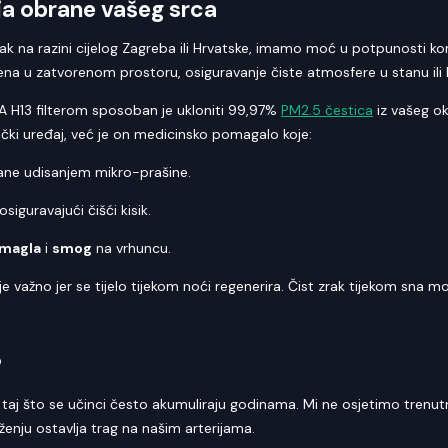
ija obrane vašeg srca
k na razini cijelog Zagreba ili Hrvatske, imamo moć u potpunosti ko
 u zatvorenom prostoru, osiguravanje čiste atmosfere u stanu ili ku
 H13 filterom sposoban je ukloniti 99,97%
PM2.5 čestica
iz vašeg ok
čki uređaj, već je on medicinsko pomagalo koje:
vane udisanjem mikro-prašine.
iguravajući čišći kisik.
magla
i
smog
na vrhuncu.
e važno jer se tijelo tijekom noći regenerira. Čist zrak tijekom sna
?
taj što se učinci često akumuliraju godinama. Mi ne osjetimo trenut
nju ostavlja trag na našim arterijama.