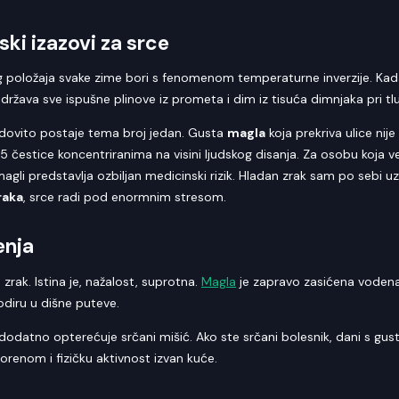
ski izazovi za srce
g položaja svake zime bori s fenomenom temperaturne inverzije. Kada
adržava sve ispušne plinove iz prometa i dim iz tisuća dimnjaka pri tlu
dovito postaje tema broj jedan. Gusta
magla
koja prekriva ulice nij
 čestice koncentriranima na visini ljudskog disanja. Za osobu koja već
li predstavlja ozbiljan medicinski rizik. Hladan zrak sam po sebi uzro
raka
, srce radi pod enormnim stresom.
enja
 zrak. Istina je, nažalost, suprotna.
Magla
je zapravo zasićena vodena 
odiru u dišne puteve.
to dodatno opterećuje srčani mišić. Ako ste srčani bolesnik, dani s 
orenom i fizičku aktivnost izvan kuće.