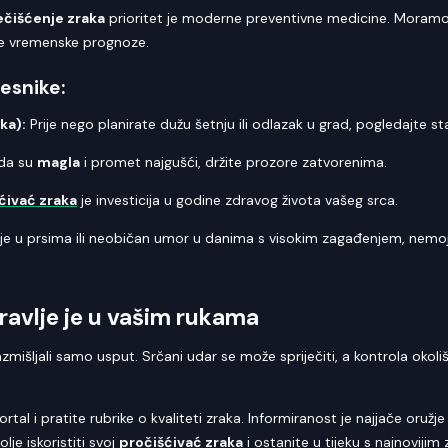
čišćenje zraka
prioritet je moderne preventivne medicine. Moramo 
je vremenske prognoze.
esnike:
ka):
Prije nego planirate dužu šetnju ili odlazak u grad, pogledajte st
da su
magla
i promet najgušći, držite prozore zatvorenima.
ćivać zraka
je investicija u godine zdravog života vašeg srca.
je u prsima ili neobičan umor u danima s visokim zagađenjem, nemoj
ravlje je u vašim rukama
mišljali samo usput. Srčani udar se može spriječiti, a kontrola okoli
 i pratite rubrike o kvaliteti zraka. Informiranost je najjače oružje u
lje iskoristiti svoj
pročišćivać zraka
i ostanite u tijeku s najnovij