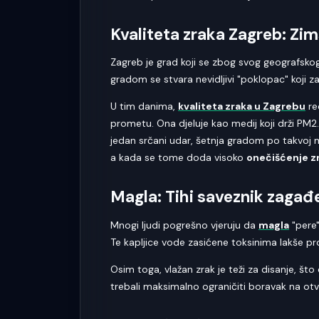
Kvaliteta zraka Zagreb: Zim
Zagreb je grad koji se zbog svog geografsko
gradom se stvara nevidljivi "poklopac" koji z
U tim danima,
kvaliteta zraka u Zagrebu
re
prometu. Ona djeluje kao medij koji drži PM2.5
jedan srčani udar, šetnja gradom po takvoj mag
a kada se tome doda visoko
onečišćenje z
Magla: Tihi saveznik zagađ
Mnogi ljudi pogrešno vjeruju da
magla
"pere"
Te kapljice vode zasićene toksinima lakše pr
Osim toga, vlažan zrak je teži za disanje, š
trebali maksimalno ograničiti boravak na otv