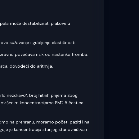
pala može destabilizirati plakove u
ovo sužavanje i gubljenje elastičnosti.
o izravno povećava rizik od nastanka tromba.
srca, dovodeći do aritmija.
"vrlo nezdravo", broj hitnih prijema zbog
a) povišenim koncentracijama PM2.5 čestica
azimo na prehranu, moramo početi paziti i na
je je koncentracija starijeg stanovništva i