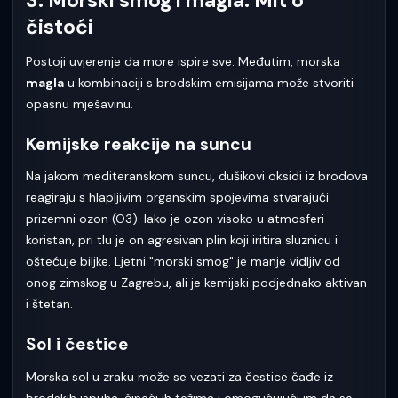
čistoći
Postoji uvjerenje da more ispire sve. Međutim, morska
magla
u kombinaciji s brodskim emisijama može stvoriti
opasnu mješavinu.
Kemijske reakcije na suncu
Na jakom mediteranskom suncu, dušikovi oksidi iz brodova
reagiraju s hlapljivim organskim spojevima stvarajući
prizemni ozon (O3). Iako je ozon visoko u atmosferi
koristan, pri tlu je on agresivan plin koji iritira sluznicu i
oštećuje biljke. Ljetni "morski smog" je manje vidljiv od
onog zimskog u Zagrebu, ali je kemijski podjednako aktivan
i štetan.
Sol i čestice
Morska sol u zraku može se vezati za čestice čađe iz
brodskih ispuha, čineći ih težima i omogućujući im da se