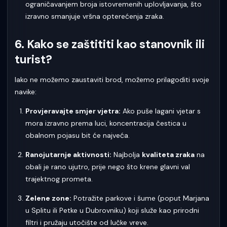
ograničavanjem broja istovremenih uplovljavanja, što
izravno smanjuje vršna opterećenja zraka.
6. Kako se zaštititi kao stanovnik ili
turist?
Iako ne možemo zaustaviti brod, možemo prilagoditi svoje
navike:
Provjeravajte smjer vjetra:
Ako puše lagani vjetar s
mora izravno prema luci, koncentracija čestica u
obalnom pojasu bit će najveća.
Ranojutarnje aktivnosti:
Najbolja
kvaliteta zraka
na
obali je rano ujutro, prije nego što krene glavni val
trajektnog prometa.
Zelene zone:
Potražite parkove i šume (poput Marjana
u Splitu ili Petke u Dubrovniku) koji služe kao prirodni
filtri i pružaju utočište od lučke vreve.