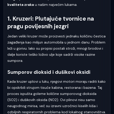
kvaliteta zraka
u našim najvećim lukama.
1. Kruzeri: Plutajuće tvornice na
pragu povijesnih jezgri
Jedan veliki kruzer može proizvesti jednaku količinu čestica
zagađenja kao milijun automobila u jednom danu. Problem
leži u gorivu. Iako su propisi postali stroži, mnogi brodovi i
dalje koriste teško loživo ulje koje sadrži visoke razine
sumpora.
Sumporov dioksid i dušikovi oksidi
Kada kruzer uplovi u luku, njegovi motori moraju raditi kako
bi opskrbili strujom tisuće kabina, restorana i bazena. Taj
proces ispušta goleme količine sumporovog dioksida
(SO2) i dušikovih oksida (NO2). Ovi plinovi nisu samo
neugodnog mirisa, već su izravni uzročnici kiselih kiša i
ozbiljnih respiratornih problema kod lokalnog stanovništva.