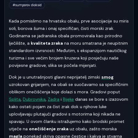
#
sumporov dioksid
Kada pomislimo na hrvatsku obalu, prve asocijacije su miris
soli, borova šuma i onaj specifičan, čisti morski zrak.
Godinama se jadranska obala promovirala kao prirodno
lječilište, a
kvaliteta zraka
na moru smatrana je neupitnim
standardom izvrsnosti. Međutim, s ekspanzijom nautičkog
turizma i sve većim brojem kruzera koji posjećuju naše
povijesne gradove, slika se počela mijenjati.
Dok je u unutrašnjosti glavni neprijatelj zimski
smog
uzrokovan grijanjem, na obali se suočavamo sa specifičnim
oblikom onečišćenja koje dolazi s mora. Gradovi poput
Splita
,
Dubrovnika
,
Zadra
i
Rijeke
danas se bore s izazovom
kako ostati pojam za čist zrak dok u njihove luke
uplovljavaju plutajući gradovi s motorima koji nikada ne
spavaju. U ovom članku istražujemo kako brodski promet
utječe na
onečišćenje zraka
uz obalu, zašto morska
magla
ponekad skriva opasne čestice i kakva je stvarna