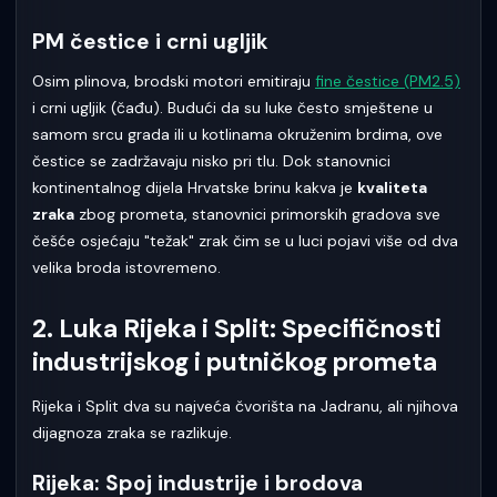
PM čestice i crni ugljik
Osim plinova, brodski motori emitiraju
fine čestice (PM2.5)
i crni ugljik (čađu). Budući da su luke često smještene u
samom srcu grada ili u kotlinama okruženim brdima, ove
čestice se zadržavaju nisko pri tlu. Dok stanovnici
kontinentalnog dijela Hrvatske brinu kakva je
kvaliteta
zraka
zbog prometa, stanovnici primorskih gradova sve
češće osjećaju "težak" zrak čim se u luci pojavi više od dva
velika broda istovremeno.
2. Luka Rijeka i Split: Specifičnosti
industrijskog i putničkog prometa
Rijeka i Split dva su najveća čvorišta na Jadranu, ali njihova
dijagnoza zraka se razlikuje.
Rijeka: Spoj industrije i brodova