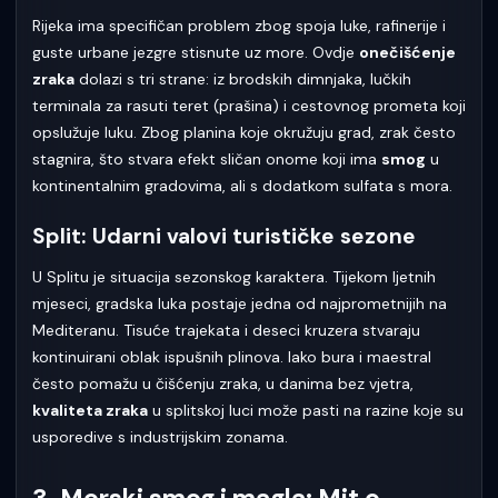
Rijeka ima specifičan problem zbog spoja luke, rafinerije i
guste urbane jezgre stisnute uz more. Ovdje
onečišćenje
zraka
dolazi s tri strane: iz brodskih dimnjaka, lučkih
terminala za rasuti teret (prašina) i cestovnog prometa koji
opslužuje luku. Zbog planina koje okružuju grad, zrak često
stagnira, što stvara efekt sličan onome koji ima
smog
u
kontinentalnim gradovima, ali s dodatkom sulfata s mora.
Split: Udarni valovi turističke sezone
U Splitu je situacija sezonskog karaktera. Tijekom ljetnih
mjeseci, gradska luka postaje jedna od najprometnijih na
Mediteranu. Tisuće trajekata i deseci kruzera stvaraju
kontinuirani oblak ispušnih plinova. Iako bura i maestral
često pomažu u čišćenju zraka, u danima bez vjetra,
kvaliteta zraka
u splitskoj luci može pasti na razine koje su
usporedive s industrijskim zonama.
3. Morski smog i magla: Mit o