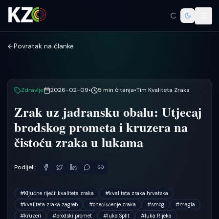
Povratak na članke
Zdravlje
2026-02-09
•
5
min čitanja
•
Tim Kvaliteta Zraka
Zrak uz jadransku obalu: Utjecaj
brodskog prometa i kruzera na
čistoću zraka u lukama
Podijeli:
#
Ključne riječi: kvaliteta zraka
#
kvaliteta zraka hrvatska
#
kvaliteta zraka zagreb
#
onečišćenje zraka
#
smog
#
magla
#
kruzeri
#
brodski promet
#
luka Split
#
luka Rijeka