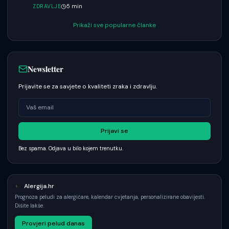
ZDRAVLJE
5
min
Prikaži sve popularne članke
Newsletter
Prijavite se za savjete o kvaliteti zraka i zdravlju.
Prijavi se
Bez spama. Odjava u bilo kojem trenutku.
Alergija.hr
Prognoza peludi za alergičare, kalendar cvjetanja, personalizirane obavijesti.
Dišite lakše.
Provjeri pelud danas