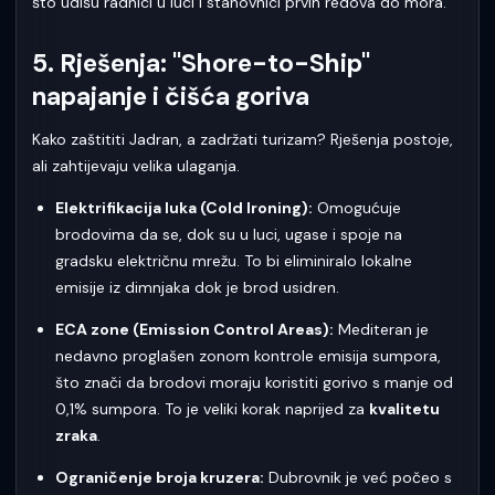
što udišu radnici u luci i stanovnici prvih redova do mora.
5. Rješenja: "Shore-to-Ship"
napajanje i čišća goriva
Kako zaštititi Jadran, a zadržati turizam? Rješenja postoje,
ali zahtijevaju velika ulaganja.
Elektrifikacija luka (Cold Ironing):
Omogućuje
brodovima da se, dok su u luci, ugase i spoje na
gradsku električnu mrežu. To bi eliminiralo lokalne
emisije iz dimnjaka dok je brod usidren.
ECA zone (Emission Control Areas):
Mediteran je
nedavno proglašen zonom kontrole emisija sumpora,
što znači da brodovi moraju koristiti gorivo s manje od
0,1% sumpora. To je veliki korak naprijed za
kvalitetu
zraka
.
Ograničenje broja kruzera:
Dubrovnik je već počeo s