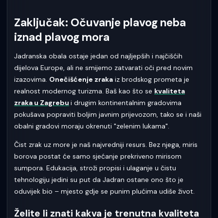
Zaključak: Očuvanje plavog neba
iznad plavog mora
Jadranska obala ostaje jedan od najljepših i najčišćih
dijelova Europe, ali ne smijemo zatvarati oči pred novim
izazovima.
Onečišćenje zraka
iz brodskog prometa je
realnost modernog turizma. Baš kao što se
kvaliteta
zraka u Zagrebu
i drugim kontinentalnim gradovima
pokušava popraviti boljim javnim prijevozom, tako se i naši
obalni gradovi moraju okrenuti "zelenim lukama".
Čist zrak uz more je naš najvredniji resurs. Bez njega, miris
borova postat će samo sjećanje prekriveno mirisom
sumpora. Edukacija, stroži propisi i ulaganje u čistu
tehnologiju jedini su put da Jadran ostane ono što je
oduvijek bio – mjesto gdje se punim plućima udiše život.
Želite li znati kakva je trenutna kvaliteta