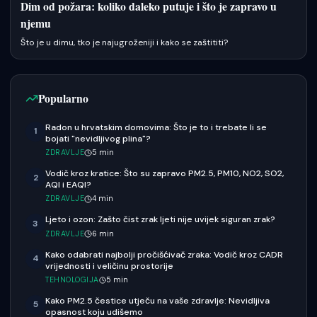
Dim od požara: koliko daleko putuje i što je zapravo u
njemu
Što je u dimu, tko je najugroženiji i kako se zaštititi?
Popularno
Radon u hrvatskim domovima: Što je to i trebate li se
1
bojati "nevidljivog plina"?
ZDRAVLJE
5
min
Vodič kroz kratice: Što su zapravo PM2.5, PM10, NO2, SO2,
2
AQI i EAQI?
ZDRAVLJE
4
min
Ljeto i ozon: Zašto čist zrak ljeti nije uvijek siguran zrak?
3
ZDRAVLJE
6
min
Kako odabrati najbolji pročišćivač zraka: Vodič kroz CADR
4
vrijednosti i veličinu prostorije
TEHNOLOGIJA
5
min
Kako PM2.5 čestice utječu na vaše zdravlje: Nevidljiva
5
opasnost koju udišemo