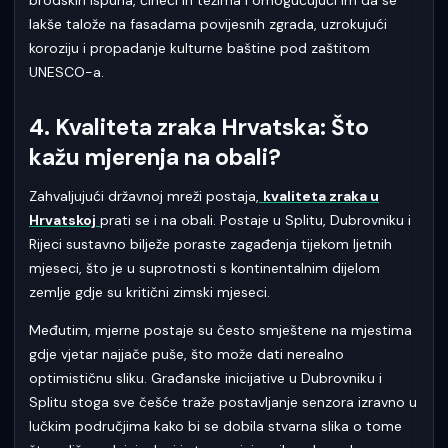
lakše talože na fasadama povijesnih zgrada, uzrokujući
koroziju i propadanje kulturne baštine pod zaštitom
UNESCO-a.
4. Kvaliteta zraka Hrvatska: Što
kažu mjerenja na obali?
Zahvaljujući državnoj mreži postaja,
kvaliteta zraka u
Hrvatskoj
prati se i na obali. Postaje u Splitu, Dubrovniku i
Rijeci sustavno bilježe poraste zagađenja tijekom ljetnih
mjeseci, što je u suprotnosti s kontinentalnim dijelom
zemlje gdje su kritični zimski mjeseci.
Međutim, mjerne postaje su često smještene na mjestima
gdje vjetar najjače puše, što može dati nerealno
optimističnu sliku. Građanske inicijative u Dubrovniku i
Splitu stoga sve češće traže postavljanje senzora izravno u
lučkim područjima kako bi se dobila stvarna slika o tome