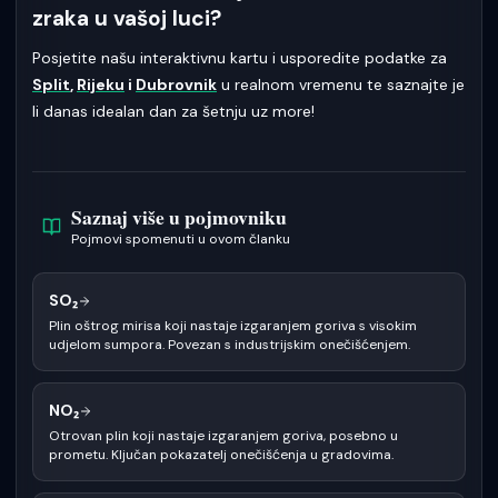
zraka u vašoj luci?
Posjetite našu interaktivnu kartu i usporedite podatke za
Split
,
Rijeku
i
Dubrovnik
u realnom vremenu te saznajte je
li danas idealan dan za šetnju uz more!
Saznaj više u pojmovniku
Pojmovi spomenuti u ovom članku
SO₂
Plin oštrog mirisa koji nastaje izgaranjem goriva s visokim
udjelom sumpora. Povezan s industrijskim onečišćenjem.
NO₂
Otrovan plin koji nastaje izgaranjem goriva, posebno u
prometu. Ključan pokazatelj onečišćenja u gradovima.