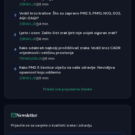
ZDRAVLJE
5
min
Vodič kroz kratice: Što su zapravo PM2.5, PM10, NO2, SO2,
2
AQI i EAQI?
ZDRAVLJE
4
min
Ljeto i ozon: Zašto čist zrak ljeti nije uvijek siguran zrak?
3
ZDRAVLJE
6
min
Kako odabrati najbolji pročišćivač zraka: Vodič kroz CADR
4
vrijednosti i veličinu prostorije
TEHNOLOGIJA
5
min
Kako PM2.5 čestice utječu na vaše zdravlje: Nevidljiva
5
opasnost koju udišemo
ZDRAVLJE
5
min
Prikaži sve popularne članke
Newsletter
Prijavite se za savjete o kvaliteti zraka i zdravlju.