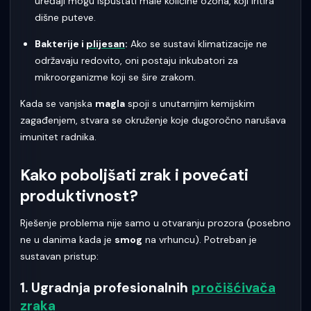
uređaji mogu ispuštati male količine ozona, koji iritira
dišne puteve.
Bakterije i
plijesan
:
Ako se sustavi klimatizacije ne
održavaju redovito, oni postaju inkubatori za
mikroorganizme koji se šire zrakom.
Kada se vanjska
magla
spoji s unutarnjim kemijskim
zagađenjem, stvara se okruženje koje dugoročno narušava
imunitet radnika.
Kako poboljšati zrak i povećati
produktivnost?
Rješenje problema nije samo u otvaranju prozora (posebno
ne u danima kada je
smog
na vrhuncu). Potreban je
sustavan pristup:
1. Ugradnja profesionalnih
pročišćivača
zraka