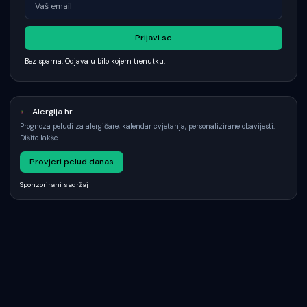
Prijavi se
Bez spama. Odjava u bilo kojem trenutku.
Alergija.hr
Prognoza peludi za alergičare, kalendar cvjetanja, personalizirane obavijesti.
Dišite lakše.
Provjeri pelud danas
Sponzorirani sadržaj