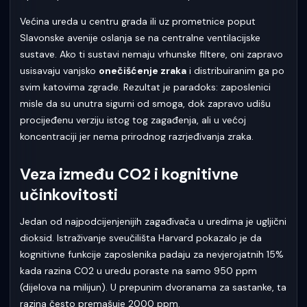
Većina ureda u centru grada ili uz prometnice poput
Slavonske avenije oslanja se na centralne ventilacijske
sustave. Ako ti sustavi nemaju vrhunske filtere, oni zapravo
usisavaju vanjsko
onečišćenje zraka
i distribuiranim ga po
svim katovima zgrade. Rezultat je paradoks: zaposlenici
misle da su unutra sigurni od smoga, dok zapravo udišu
procijeđenu verziju istog tog zagađenja, ali u većoj
koncentraciji jer nema prirodnog razrjeđivanja zraka.
Veza između CO2 i kognitivne
učinkovitosti
Jedan od najpodcijenjenijih zagađivača u uredima je ugljični
dioksid. Istraživanje sveučilišta Harvard pokazalo je da
kognitivne funkcije zaposlenika padaju za nevjerojatnih 15%
kada razina CO2 u uredu poraste na samo 950 ppm
(dijelova na milijun). U prepunim dvoranama za sastanke, ta
razina često premašuje 2000 ppm.