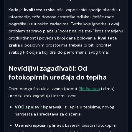
Kada je
kvaliteta zraka
loša, zaposlenici sporije obrađuju
informacije, teže donose strateške odluke i češće rade
pogreške u rutinskim zadacima. Tvrtke koje ignoriraju ovaj
problem zapravo plaćaju "porez na loš zrak" kroz smanjenu
produktivnost i povećan broj dana bolovanja.
Kvaliteta
zraka
u poslovnim prostorima trebala bi biti prioritet
svakog HR odjela koji drži do performansi svog tima.
Nevidljivi zagađivači: Od
fotokopirnih uređaja do tepiha
Osim onoga što ulazi izvana (poput
PM čestica
i dima),
uredski zrak zagađuju i interni izvori:
VOC spojevi
:
Isparavaju iz ljepila u tepisima, novog
namještaja i sredstava za čišćenje.
Ozonski ispušni plinovi:
Laserski pisači i fotokopirni