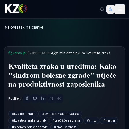
Povratak na članke
Zdravlje
2026-03-19
•
5
min čitanja
•
Tim Kvaliteta Zraka
Kvaliteta zraka u uredima: Kako
"sindrom bolesne zgrade" utječe
na produktivnost zaposlenika
Podijeli:
#
kvaliteta zraka
#
kvaliteta zraka hrvatska
#
kvaliteta zraka zagreb
#
onečišćenje zraka
#
smog
#
magla
#
sindrom bolesne zgrade
#
produktivnost