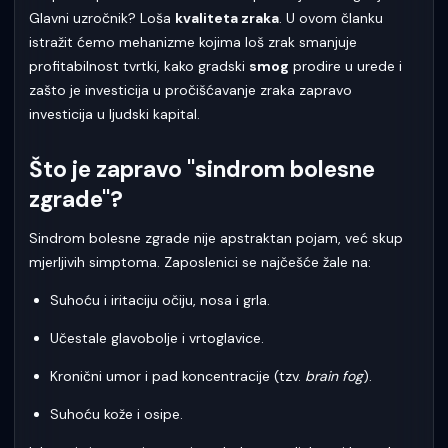
Glavni uzročnik? Loša
kvaliteta zraka
. U ovom članku
istražit ćemo mehanizme kojima loš zrak smanjuje
profitabilnost tvrtki, kako gradski
smog
prodire u urede i
zašto je investicija u pročišćavanje zraka zapravo
investicija u ljudski kapital.
Što je zapravo "sindrom bolesne
zgrade"?
Sindrom bolesne zgrade nije apstraktan pojam, već skup
mjerljivih simptoma. Zaposlenici se najčešće žale na:
Suhoću i iritaciju očiju, nosa i grla.
Učestale glavobolje i vrtoglavice.
Kronični umor i pad koncentracije (tzv.
brain fog
).
Suhoću kože i osipe.