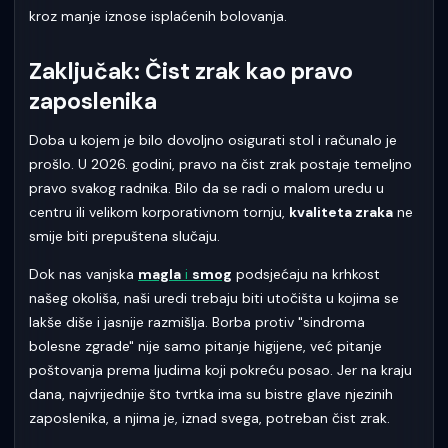
kroz manje iznose isplaćenih bolovanja.
Zaključak: Čist zrak kao pravo
zaposlenika
Doba u kojem je bilo dovoljno osigurati stol i računalo je
prošlo. U 2026. godini, pravo na čist zrak postaje temeljno
pravo svakog radnika. Bilo da se radi o malom uredu u
centru ili velikom korporativnom tornju,
kvaliteta zraka
ne
smije biti prepuštena slučaju.
Dok nas vanjska
magla
i
smog
podsjećaju na krhkost
našeg okoliša, naši uredi trebaju biti utočišta u kojima se
lakše diše i jasnije razmišlja. Borba protiv "sindroma
bolesne zgrade" nije samo pitanje higijene, već pitanje
poštovanja prema ljudima koji pokreću posao. Jer na kraju
dana, najvrijednije što tvrtka ima su bistre glave njezinih
zaposlenika, a njima je, iznad svega, potreban čist zrak.