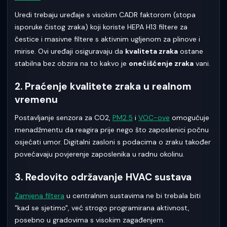
Uredi trebaju uređaje s visokim CADR faktorom (stopa
isporuke čistog zraka) koji koriste HEPA H13 filtere za
čestice i masivne filtere s aktivnim ugljenom za plinove i
mirise. Ovi uređaji osiguravaju da
kvaliteta zraka
ostane
stabilna bez obzira na to kakvo je
onečišćenje zraka
vani.
2. Praćenje kvalitete zraka u realnom
vremenu
Postavljanje senzora za CO2,
PM2.5
i
VOC-ove
omogućuje
menadžmentu da reagira prije nego što zaposlenici počnu
osjećati umor. Digitalni zasloni s podacima o zraku također
povećavaju povjerenje zaposlenika u radnu okolinu.
3. Redovito održavanje HVAC sustava
Zamjena filtera
u centralnim sustavima ne bi trebala biti
"kad se sjetimo", već strogo programirana aktivnost,
posebno u gradovima s visokim zagađenjem.