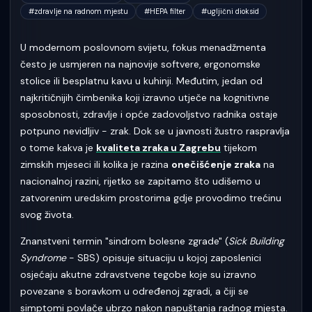
#
zdravlje na radnom mjestu
#
HEPA filter
#
ugljični dioksid
U modernom poslovnom svijetu, fokus menadžmenta
često je usmjeren na najnovije softvere, ergonomske
stolice ili besplatnu kavu u kuhinji. Međutim, jedan od
najkritičnijih čimbenika koji izravno utječe na kognitivne
sposobnosti, zdravlje i opće zadovoljstvo radnika ostaje
potpuno nevidljiv - zrak. Dok se u javnosti žustro raspravlja
o tome kakva je
kvaliteta zraka u Zagrebu
tijekom
zimskih mjeseci ili kolika je razina
onečišćenje zraka
na
nacionalnoj razini, rijetko se zapitamo što udišemo u
zatvorenim uredskim prostorima gdje provodimo trećinu
svog života.
Znanstveni termin "sindrom bolesne zgrade" (
Sick Building
Syndrome
- SBS) opisuje situaciju u kojoj zaposlenici
osjećaju akutne zdravstvene tegobe koje su izravno
povezane s boravkom u određenoj zgradi, a čiji se
simptomi povlače ubrzo nakon napuštanja radnog mjesta.