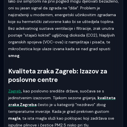
Iako ovi simptomi na prvi pogled mogu djelovati bezazleno,
oni su jasan signal da zgrada ne "diše". Problem je
najizraženiji u modernim, energetski učinkovitim zgradama
koje su hermetički zatvorene kako bi se uštedjela toplina.
Bez adekvatnog sustava ventilacije i filtracije, zrak unutra
postaje "stajaći koktel" ugljičnog dioksida (CO2), hlapljivih
organskih spojeva (VOC-ova) iz namještaja i pisača, te
mikročestica koje ulaze izvana kada se nad grad spusti
smog
.
Kvaliteta zraka Zagreb: Izazov za
poslovne centre
Zagreb
, kao poslovno središte države, suočava se s
jedinstvenim izazovom. Tijekom sezone grijanja,
kvaliteta
zraka Zagreba
često je u kategoriji "nezdravo" zbog
temperaturne inverzije. Kada je grad prekriven gustom
magla
, ta ista magla služi kao poklopac koji zadržava sve
ispušne plinove i čestice PM2.5 nisko pri tlu.