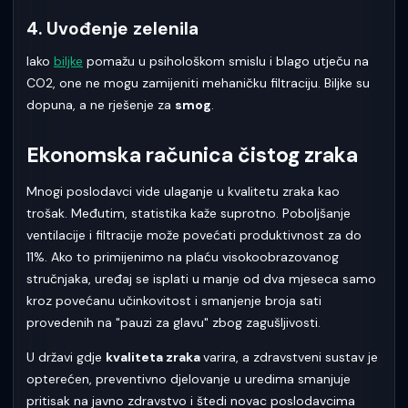
4. Uvođenje zelenila
Iako
biljke
pomažu u psihološkom smislu i blago utječu na
CO2, one ne mogu zamijeniti mehaničku filtraciju. Biljke su
dopuna, a ne rješenje za
smog
.
Ekonomska računica čistog zraka
Mnogi poslodavci vide ulaganje u kvalitetu zraka kao
trošak. Međutim, statistika kaže suprotno. Poboljšanje
ventilacije i filtracije može povećati produktivnost za do
11%. Ako to primijenimo na plaću visokoobrazovanog
stručnjaka, uređaj se isplati u manje od dva mjeseca samo
kroz povećanu učinkovitost i smanjenje broja sati
provedenih na "pauzi za glavu" zbog zagušljivosti.
U državi gdje
kvaliteta zraka
varira, a zdravstveni sustav je
opterećen, preventivno djelovanje u uredima smanjuje
pritisak na javno zdravstvo i štedi novac poslodavcima