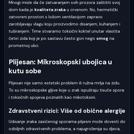
Mnogi misle da će zatvaranjem svih prozora zaštititi svoj
dom kada je
kvaliteta zraka
u crvenom. No, hermetički
zatvoreni prostori s lošom ventilacijom zapravo
zarobljavaju vlagu koju proizvodimo disanjem, kuhanjem i
tuširanjem. Time stvaramo toksični koktel unutar vlastita
četiri zida koji je po sastavu često gori nego
smog
na
prometnoj ulici.
Plijesan: Mikroskopski ubojica u
kutu sobe
Plijesan nije samo estetski problem ili ružna mrlja na zidu.
To su mikroskopske gljive koje u zrak ispuštaju tisuće spora
i toksičnih spojeva poznatih kao mikotoksini.
Zdravstveni rizici: Više od obične alergije
Udisanje zraka zasićenog sporama plijesni može dovesti do
ozbiljnih zdravstvenih problema, a najugroženija su djeca,