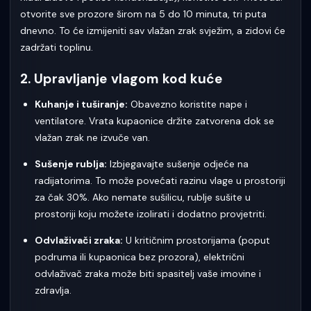
otvorite sve prozore širom na 5 do 10 minuta, tri puta
dnevno. To će izmijeniti sav vlažan zrak svježim, a zidovi će
zadržati toplinu.
2. Upravljanje vlagom kod kuće
Kuhanje i tuširanje:
Obavezno koristite nape i
ventilatore. Vrata kupaonice držite zatvorena dok se
vlažan zrak ne izvuče van.
Sušenje rublja:
Izbjegavajte sušenje odjeće na
radijatorima. To može povećati razinu vlage u prostoriji
za čak 30%. Ako nemate sušilicu, rublje sušite u
prostoriji koju možete izolirati i dodatno provjetriti.
Odvlaživači zraka:
U kritičnim prostorijama (poput
podruma ili kupaonica bez prozora), električni
odvlaživač zraka može biti spasitelj vaše imovine i
zdravlja.