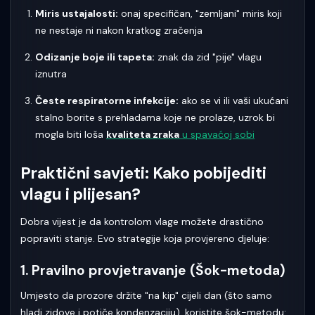
Miris ustajalosti:
onaj specifičan, "zemljani" miris koji
ne nestaje ni nakon kratkog zračenja
Odizanje boje ili tapeta:
znak da zid "pije" vlagu
iznutra
Česte respiratorne infekcije:
ako se vi ili vaši ukućani
stalno borite s prehladama koje ne prolaze, uzrok bi
mogla biti loša
kvaliteta zraka
u spavaćoj sobi
Praktični savjeti: Kako pobijediti
vlagu i plijesan?
Dobra vijest je da kontrolom vlage možete drastično
popraviti stanje. Evo strategije koja provjereno djeluje:
1. Pravilno provjetravanje (Šok-metoda)
Umjesto da prozore držite "na kip" cijeli dan (što samo
hladi zidove i potiče kondenzaciju), koristite šok-metodu: