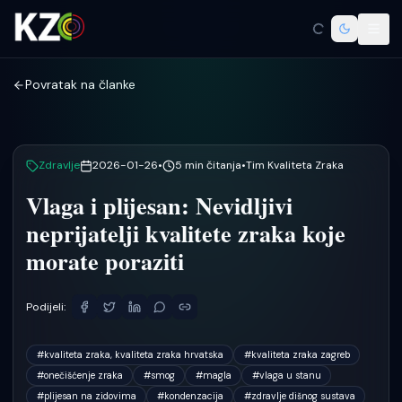
Povratak na članke
Zdravlje
2026-01-26
•
5
min čitanja
•
Tim Kvaliteta Zraka
Vlaga i plijesan: Nevidljivi
neprijatelji kvalitete zraka koje
morate poraziti
Podijeli:
#
kvaliteta zraka, kvaliteta zraka hrvatska
#
kvaliteta zraka zagreb
#
onečišćenje zraka
#
smog
#
magla
#
vlaga u stanu
#
plijesan na zidovima
#
kondenzacija
#
zdravlje dišnog sustava