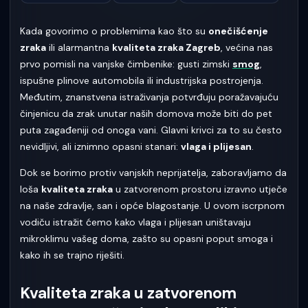
Kada govorimo o problemima kao što su
onečišćenje
zraka
ili alarmantna
kvaliteta zraka Zagreb
, većina nas
prvo pomisli na vanjske čimbenike: gusti zimski
smog
,
ispušne plinove automobila ili industrijska postrojenja.
Međutim, znanstvena istraživanja potvrđuju poražavajuću
činjenicu da zrak unutar naših domova može biti do pet
puta zagađeniji od onoga vani. Glavni krivci za to su često
nevidljivi, ali iznimno opasni stanari:
vlaga i plijesan
.
Dok se borimo protiv vanjskih neprijatelja, zaboravljamo da
loša
kvaliteta zraka
u zatvorenom prostoru izravno utječe
na naše zdravlje, san i opće blagostanje. U ovom iscrpnom
vodiču istražit ćemo kako vlaga i plijesan uništavaju
mikroklimu vašeg doma, zašto su opasni poput smoga i
kako ih se trajno riješiti.
Kvaliteta zraka u zatvorenom