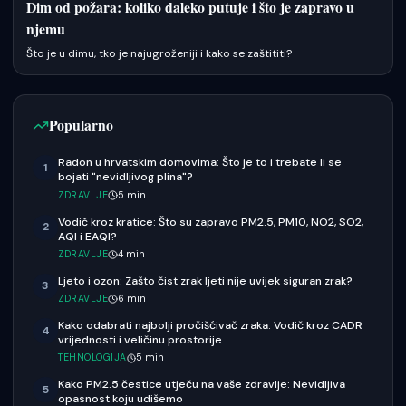
Dim od požara: koliko daleko putuje i što je zapravo u
njemu
Što je u dimu, tko je najugroženiji i kako se zaštititi?
Popularno
Radon u hrvatskim domovima: Što je to i trebate li se
1
bojati "nevidljivog plina"?
ZDRAVLJE
5
min
Vodič kroz kratice: Što su zapravo PM2.5, PM10, NO2, SO2,
2
AQI i EAQI?
ZDRAVLJE
4
min
Ljeto i ozon: Zašto čist zrak ljeti nije uvijek siguran zrak?
3
ZDRAVLJE
6
min
Kako odabrati najbolji pročišćivač zraka: Vodič kroz CADR
4
vrijednosti i veličinu prostorije
TEHNOLOGIJA
5
min
Kako PM2.5 čestice utječu na vaše zdravlje: Nevidljiva
5
opasnost koju udišemo