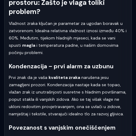
prostoru: Zašto je vlaga toliki
problem?
Vlažnost zraka ključan je parametar za ugodan boravak u
zatvorenom. Idealna relativna vlažnost iznosi između 40% i
60%. Međutim, tijekom hladnijih mjeseci, kada se vani
spusti
magla
i temperatura padne, u našim domovima
počinju problemi.
Kondenzacija – prvi alarm za uzbunu
Prvi znak da je vaša
kvaliteta zraka
narušena jesu
zamagljeni prozori. Kondenzacija nastaje kada se topao,
vlažan zrak iz unutrašnjosti susretne s hladnim površinama,
poput stakla ili vanjskih zidova. Ako se taj višak vlage ne
ukloni redovitim provjetravanjem, ona se uvlači u zidove,
namještaj i tekstile, stvarajući idealno tlo za razvoj gljivica.
Povezanost s vanjskim onečišćenjem