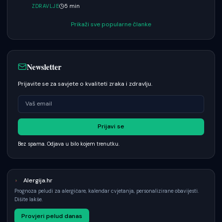
ZDRAVLJE
5
min
Prikaži sve popularne članke
Newsletter
Prijavite se za savjete o kvaliteti zraka i zdravlju.
Prijavi se
Bez spama. Odjava u bilo kojem trenutku.
Alergija.hr
Prognoza peludi za alergičare, kalendar cvjetanja, personalizirane obavijesti.
Dišite lakše.
Provjeri pelud danas