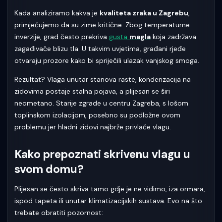
Kada analiziramo kakva je
kvaliteta zraka u Zagrebu
,
primjećujemo da su zime kritične. Zbog temperaturne
inverzije, grad često prekriva
gusta
magla
koja zadržava
zagađivače blizu tla. U takvim uvjetima, građani rjeđe
otvaraju prozore kako bi spriječili ulazak vanjskog smoga.
Rezultat? Vlaga unutar stanova raste, kondenzacija na
zidovima postaje stalna pojava, a plijesan se širi
neometano. Starije zgrade u centru Zagreba, s lošom
toplinskom izolacijom, posebno su podložne ovom
problemu jer hladni zidovi najbrže privlače vlagu.
Kako prepoznati skrivenu vlagu u
svom domu?
Plijesan se često skriva tamo gdje je ne vidimo, iza ormara,
ispod tapeta ili unutar klimatizacijskih sustava. Evo na što
trebate obratiti pozornost: