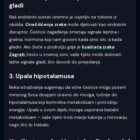
gladi
Naš endokrini sustav iznimno je osjetljiv na toksine iz
okoliša.
Onečišćenje zraka
može djelovati kao endokrini
disruptor. Čestice zagađenja ometaju signale leptina i
grelina, hormona koji nam govore kada smo siti, a kada
gladni. Ako živite u području gdje je
kvaliteta zraka
Zagreb
često u crvenoj zoni, vaše tijelo može dobivati
lažne signale gladi, što dovodi do prejedanja.
3. Upala hipotalamusa
Neka istraživanja sugeriraju da sitne čestice mogu putem
mirisnog živca dospjeti izravno do mozga, točnije do
hipotalamusa koji kontrolira metabolizam i potrošnju
energije. Upala u ovom dijelu mozga usporava bazalni
metabolizam – vaše tijelo troši manje kalorija u mirovanju
nego što bi trebalo.