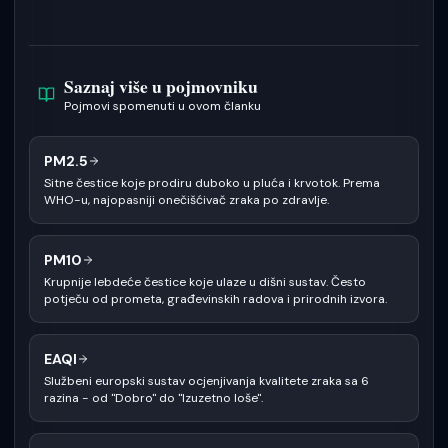
Saznaj više u pojmovniku
Pojmovi spomenuti u ovom članku
PM2.5
Sitne čestice koje prodiru duboko u pluća i krvotok. Prema
WHO-u, najopasniji onečišćivač zraka po zdravlje.
PM10
Krupnije lebdeće čestice koje ulaze u dišni sustav. Često
potječu od prometa, građevinskih radova i prirodnih izvora.
EAQI
Službeni europski sustav ocjenjivanja kvalitete zraka sa 6
razina - od "Dobro" do "Izuzetno loše".