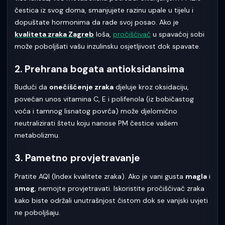
čestica iz svog doma, smanjujete razinu upale u tijelu i
dopuštate hormonima da rade svoj posao. Ako je
kvaliteta zraka Zagreb
loša,
pročišćivač
u spavaćoj sobi
može poboljšati vašu inzulinsku osjetljivost dok spavate.
2. Prehrana bogata antioksidansima
Budući da
onečišćenje zraka
djeluje kroz oksidaciju,
povećan unos vitamina C, E i polifenola (iz bobičastog
voća i tamnog lisnatog povrća) može djelomično
neutralizirati štetu koju nanose PM čestice vašem
metabolizmu.
3. Pametno provjetravanje
Pratite AQI (Index kvalitete zraka). Ako je vani gusta
magla
i
smog
, nemojte provjetravati. Iskoristite pročišćivač zraka
kako biste održali unutrašnjost čistom dok se vanjski uvjeti
ne poboljšaju.