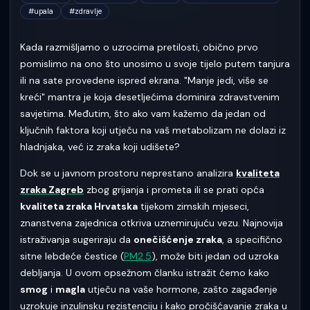
#
upala
#
zdravlje
Kada razmišljamo o uzrocima pretilosti, obično prvo
pomislimo na ono što unosimo u svoje tijelo putem tanjura
ili na sate provedene ispred ekrana. "Manje jedi, više se
kreći" mantra je koja desetljećima dominira zdravstvenim
savjetima. Međutim, što ako vam kažemo da jedan od
ključnih faktora koji utječu na vaš metabolizam ne dolazi iz
hladnjaka, već iz zraka koji udišete?
Dok se u javnom prostoru neprestano analizira
kvaliteta
zraka Zagreb
zbog grijanja i prometa ili se prati opća
kvaliteta zraka Hrvatska
tijekom zimskih mjeseci,
znanstvena zajednica otkriva uznemirujuću vezu. Najnovija
istraživanja sugeriraju da
onečišćenje zraka
, a specifično
sitne lebdeće čestice (
PM2.5
), može biti jedan od uzroka
debljanja. U ovom opsežnom članku istražit ćemo kako
smog
i
magla
utječu na vaše hormone, zašto zagađenje
uzrokuje inzulinsku rezistenciju i kako pročišćavanje zraka u