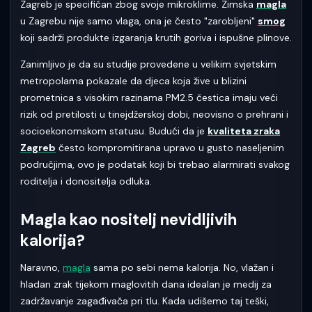
Zagreb je specifičan zbog svoje mikroklime. Zimska
magla
u Zagrebu nije samo vlaga, ona je često "zarobljeni"
smog
koji sadrži produkte izgaranja krutih goriva i ispušne plinove.
Zanimljivo je da su studije provedene u velikim svjetskim
metropolama pokazale da djeca koja žive u blizini
prometnica s visokim razinama PM2.5 čestica imaju veći
rizik od pretilosti u tinejdžerskoj dobi, neovisno o prehrani i
socioekonomskom statusu. Budući da je
kvaliteta zraka
Zagreb
često kompromitirana upravo u gusto naseljenim
područjima, ovo je podatak koji bi trebao alarmirati svakog
roditelja i donositelja odluka.
Magla kao nositelj nevidljivih
kalorija?
Naravno,
magla
sama po sebi nema kalorija. No, vlažan i
hladan zrak tijekom maglovitih dana idealan je medij za
zadržavanje zagađivača pri tlu. Kada udišemo taj teški,