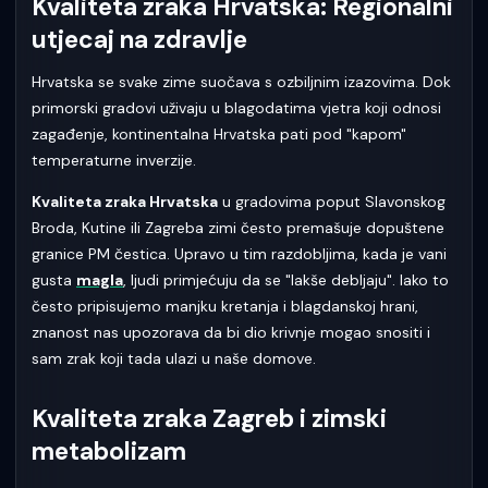
Kvaliteta zraka Hrvatska: Regionalni
utjecaj na zdravlje
Hrvatska se svake zime suočava s ozbiljnim izazovima. Dok
primorski gradovi uživaju u blagodatima vjetra koji odnosi
zagađenje, kontinentalna Hrvatska pati pod "kapom"
temperaturne inverzije.
Kvaliteta zraka Hrvatska
u gradovima poput Slavonskog
Broda, Kutine ili Zagreba zimi često premašuje dopuštene
granice PM čestica. Upravo u tim razdobljima, kada je vani
gusta
magla
, ljudi primjećuju da se "lakše debljaju". Iako to
često pripisujemo manjku kretanja i blagdanskoj hrani,
znanost nas upozorava da bi dio krivnje mogao snositi i
sam zrak koji tada ulazi u naše domove.
Kvaliteta zraka Zagreb i zimski
metabolizam