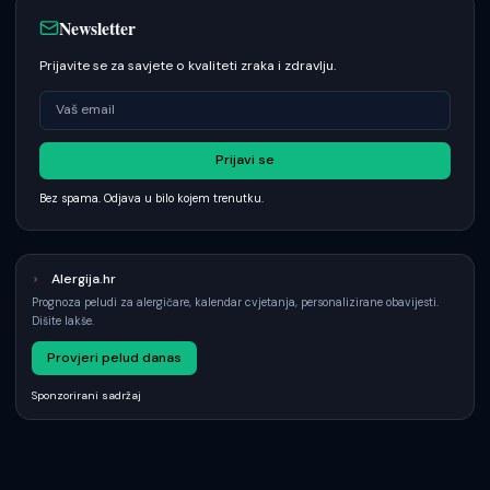
Newsletter
Prijavite se za savjete o kvaliteti zraka i zdravlju.
Prijavi se
Bez spama. Odjava u bilo kojem trenutku.
Alergija.hr
Prognoza peludi za alergičare, kalendar cvjetanja, personalizirane obavijesti.
Dišite lakše.
Provjeri pelud danas
Sponzorirani sadržaj