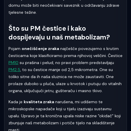
domu može biti neočekivani saveznik u održavanju zdrave
tjelesne težine.
Što su PM čestice i kako
dospijevaju u naš metabolizam?
Pojam
onečišćenje zraka
najčešće povezujemo s krutim
česticama koje klasificiramo prema njihovoj veličini. Čestice
PM10
su prašina i pelud, no pravi problem predstavljaju
PM2.5
, to su čestice manje od 2,5 mikrometra. One su
toliko sitne da ih naša sluznica ne može zaustaviti. One
prolaze duboko u pluća, ulaze u krvotok i putuju do vitalnih
organa, uključujući jetru, gušteraču i masno tkivo.
Kada je
kvaliteta zraka
narušena, mi udišemo te
mikroskopske napadače koji u tijelu izazivaju sustavnu
upalu. Upravo je ta kronična upala niske razine "okidač" koji
zbunjuje naš metabolizam i potiče tijelo na skladištenje
masti.