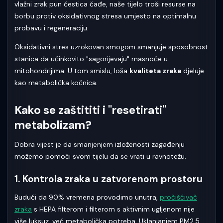
vlažni zrak pun čestica čađe, naše tijelo troši resurse na
borbu protiv oksidativnog stresa umjesto na optimalnu
probavu i regeneraciju.
Oksidativni stres uzrokovan smogom smanjuje sposobnost
stanica da učinkovito "sagorijevaju" masnoće u
mitohondrijima. U tom smislu, loša
kvaliteta zraka
djeluje
kao metabolička kočnica.
Kako se zaštititi i "resetirati"
metabolizam?
Dobra vijest je da smanjenjem izloženosti zagađenju
možemo pomoći svom tijelu da se vrati u ravnotežu.
1. Kontrola zraka u zatvorenom prostoru
Budući da 90% vremena provodimo unutra,
pročišćivač
zraka
s HEPA filterom i filterom s aktivnim ugljenom nije
više luksuz, već metabolička potreba. Uklanjanjem PM2.5