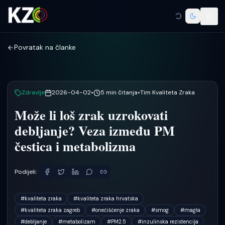
Povratak na članke
Zdravlje
2026-04-02
•
5
min čitanja
•
Tim Kvaliteta Zraka
Može li loš zrak uzrokovati
debljanje? Veza između PM
čestica i metabolizma
Podijeli:
#
kvaliteta zraka
#
kvaliteta zraka hrvatska
#
kvaliteta zraka zagreb
#
onečišćenje zraka
#
smog
#
magla
#
debljanje
#
metabolizam
#
PM2.5
#
inzulinska rezistencija