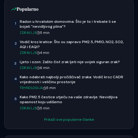
Popularno
Radon u hrvatskim domovima: Što je to i trebate li se
1
bojati "nevidljivog plina"?
ZDRAVLJE
5
min
Vodič kroz kratice: Što su zapravo PM2.5, PM10, NO2, SO2,
2
AQI i EAQI?
ZDRAVLJE
4
min
Ljeto i ozon: Zašto čist zrak ljeti nije uvijek siguran zrak?
3
ZDRAVLJE
6
min
Kako odabrati najbolji pročišćivač zraka: Vodič kroz CADR
4
vrijednosti i veličinu prostorije
TEHNOLOGIJA
5
min
Kako PM2.5 čestice utječu na vaše zdravlje: Nevidljiva
5
opasnost koju udišemo
ZDRAVLJE
5
min
Prikaži sve popularne članke