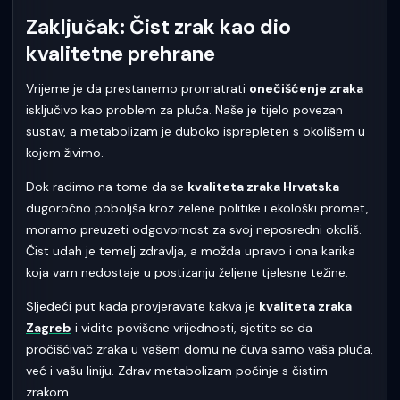
Zaključak: Čist zrak kao dio
kvalitetne prehrane
Vrijeme je da prestanemo promatrati
onečišćenje zraka
isključivo kao problem za pluća. Naše je tijelo povezan
sustav, a metabolizam je duboko isprepleten s okolišem u
kojem živimo.
Dok radimo na tome da se
kvaliteta zraka Hrvatska
dugoročno poboljša kroz zelene politike i ekološki promet,
moramo preuzeti odgovornost za svoj neposredni okoliš.
Čist udah je temelj zdravlja, a možda upravo i ona karika
koja vam nedostaje u postizanju željene tjelesne težine.
Sljedeći put kada provjeravate kakva je
kvaliteta zraka
Zagreb
i vidite povišene vrijednosti, sjetite se da
pročišćivač zraka u vašem domu ne čuva samo vaša pluća,
već i vašu liniju. Zdrav metabolizam počinje s čistim
zrakom.